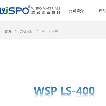
公司简介
产
Control Render Error!ControlType:productSlideBind,StyleName:Style1,Co
首页
ꄲ
光稳定剂
ꄲ
WSP LS-400