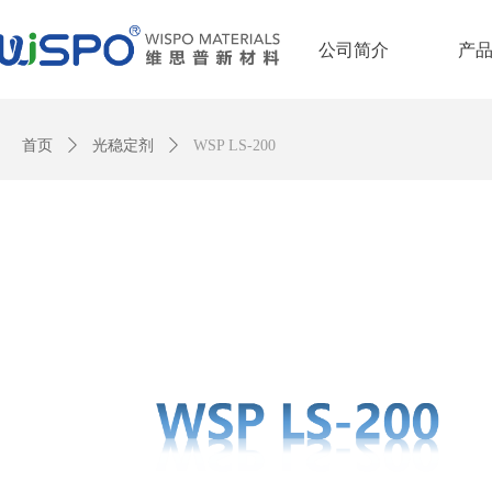
公司简介
产
Control Render Error!ControlType:productSlideBind,StyleName:Style1,Co
首页
ꄲ
光稳定剂
ꄲ
WSP LS-200