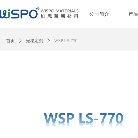
公司简介
产
Control Render Error!ControlType:productSlideBind,StyleName:Style1,Co
首页
ꄲ
光稳定剂
ꄲ
WSP LS-770